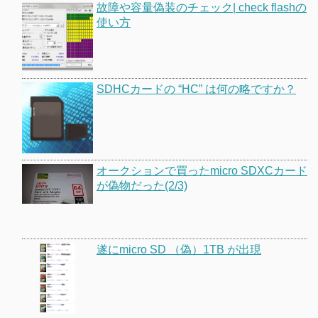
故障や容量偽装のチェック| check flashの
使い方
SDHCカードの “HC” は何の略ですか？
オークションで買ったmicro SDXCカード
が偽物だった(2/3)
遂にmicro SD （偽）1TB が出現