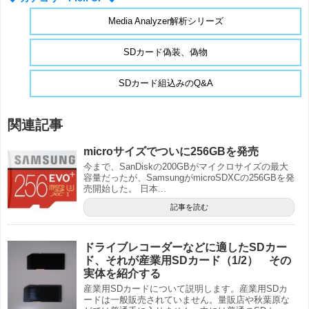
Media Analyzer解析シリーズ
SDカード偽装、偽物
SDカード組込みのQ&A
関連記事
microサイズでついに256GBを発売
今まで、SanDiskの200GBがマイクロサイズの最大
容量だったが、SamsungがmicroSDXCの256GBを発
売開始した。 日本...
記事を読む
ドライブレコーダーなどに適したSDカー
ド、それが産業用SDカード（1/2） その
実体を紹介する
産業用SDカードについて説明します。産業用SDカ
ードは一般販売されていません。量販店や秋葉原な