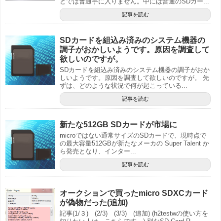
どでは普通手に入りません。中には普通のSDカー...
記事を読む
SDカードを組込み済みのシステム機器の
調子がおかしいようです。原因を調査して
欲しいのですが。
SDカードを組込み済みのシステム機器の調子がおか
しいようです。原因を調査して欲しいのですが。 先
ずは、どのような状況で何が起こっている...
記事を読む
新たな512GB SDカードが市場に
microではない通常サイズのSDカードで、現時点で
の最大容量512GBが新たなメーカの Super Talent か
ら発売となり、インター...
記事を読む
オークションで買ったmicro SDXCカード
が偽物だった(追加)
記事(1/３) (2/3) (3/3) (追加) (h2testwの使い方を