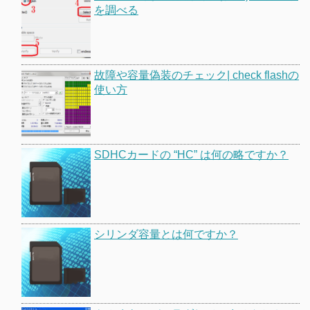
を調べる
故障や容量偽装のチェック| check flashの
使い方
SDHCカードの “HC” は何の略ですか？
シリンダ容量とは何ですか？