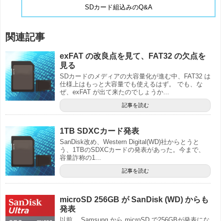
SDカード組込みのQ&A
関連記事
exFAT の改良点を見て、FAT32 の欠点を
見る
SDカードのメディアの大容量化が進む中、FAT32 は
仕様上はもっと大容量でも使えるはず。 でも、な
ぜ、exFAT が出て来たのでしょうか...
記事を読む
1TB SDXCカード発表
SanDisk改め、Western Digital(WD)社からとうと
う、1TBのSDXCカードの発表があった。今まで、
容量詐称の1...
記事を読む
microSD 256GB が SanDisk (WD) からも
発表
以前、 Samsung から microSD で256GBが発表にな