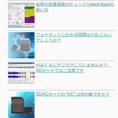
故障や容量偽装のチェック| check flashの
使い方
フォーマットにかかる時間はどれくらい
でしょうか？
やみくもにデフラグしていませんか？
SDカードではご法度です
SDHCカードの “HC” は何の略ですか？