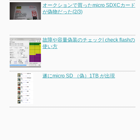
オークションで買ったmicro SDXCカード
が偽物だった(2/3)
故障や容量偽装のチェック| check flashの
使い方
遂にmicro SD （偽）1TB が出現