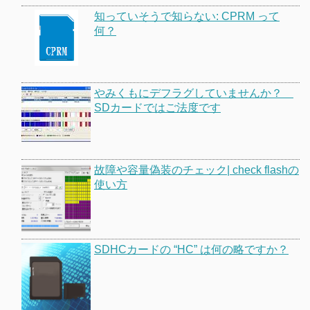
知っていそうで知らない: CPRM って
何？
やみくもにデフラグしていませんか？
SDカードではご法度です
故障や容量偽装のチェック| check flashの
使い方
SDHCカードの “HC” は何の略ですか？