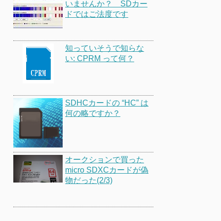
いませんか？ SDカー
ドではご法度です
知っていそうで知らな
い: CPRM って何？
SDHCカードの “HC” は
何の略ですか？
オークションで買った
micro SDXCカードが偽
物だった(2/3)