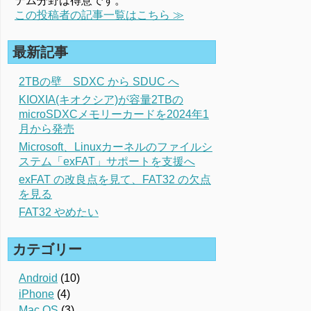
テム分野は得意です。
この投稿者の記事一覧はこちら ≫
最新記事
2TBの壁 SDXC から SDUC へ
KIOXIA(キオクシア)が容量2TBの
microSDXCメモリーカードを2024年1
月から発売
Microsoft、Linuxカーネルのファイルシ
ステム「exFAT」サポートを支援へ
exFAT の改良点を見て、FAT32 の欠点
を見る
FAT32 やめたい
カテゴリー
Android
(10)
iPhone
(4)
Mac OS
(3)