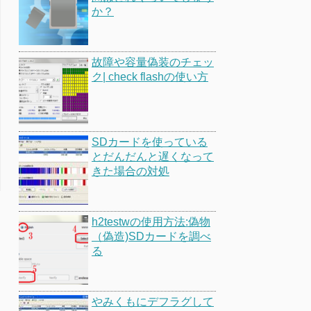
か？
故障や容量偽装のチェッ
ク| check flashの使い方
SDカードを使っている
とだんだんと遅くなって
きた場合の対処
h2testwの使用方法:偽物
（偽造)SDカードを調べ
る
やみくもにデフラグして