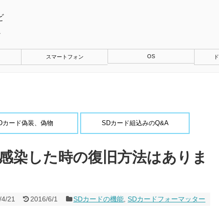
ビ
ィ
OS
スマートフォン
ド
能
Dカード偽装、偽物
SDカード組込みのQ&A
ス感染した時の復旧方法はありま
/4/21
2016/6/1
SDカードの機能
,
SDカードフォーマッター