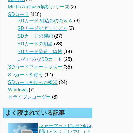
Media Analyzer解析シリーズ
(2)
SDカード
(118)
SDカード 組込みのＱ＆Ａ
(9)
SDカードセキュリティ
(3)
SDカードの機能
(27)
SDカードの用語
(28)
SDカード偽造、偽物
(14)
いろいろなSDカード
(25)
SDカードフォーマッター
(35)
SDカードを使う
(17)
SDカードを使った機器
(24)
Windows
(7)
ドライブレコーダー
(8)
よく読まれている記事
フォーマットにかかる時
間はどれくらいでしょう